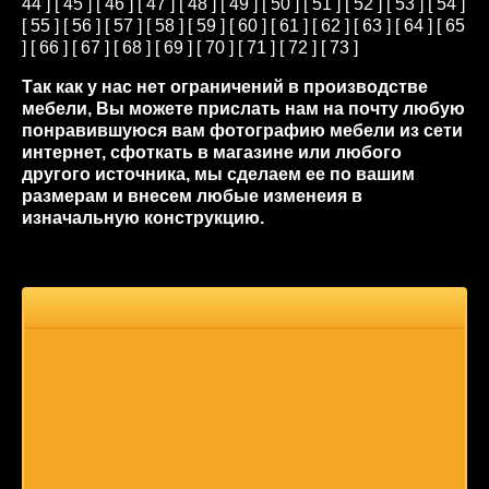
44
] [
45
] [
46
] [
47
] [
48
] [
49
] [
50
] [
51
] [
52
] [
53
] [
54
]
[
55
] [
56
] [
57
] [
58
] [
59
] [
60
] [
61
] [
62
] [
63
] [
64
] [
65
] [
66
] [
67
] [
68
] [
69
] [
70
] [
71
] [
72
] [
73
]
Так как у нас нет ограничений в производстве
мебели, Вы можете прислать нам на почту любую
понравившуюся вам фотографию мебели из сети
интернет, сфоткать в магазине или любого
другого источника, мы сделаем ее по вашим
размерам и внесем любые изменеия в
изначальную конструкцию.