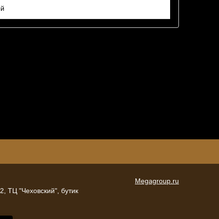
ый
Megagroup.ru
 2, ТЦ "Чеховский", бутик