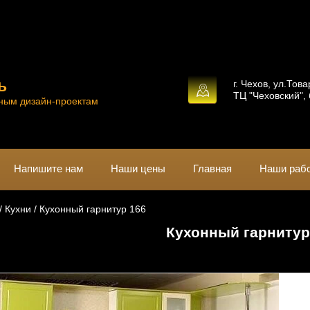
ь
г. Чехов, ул.Това
ТЦ "Чеховский", 
ным дизайн-проектам
Напишите нам
Наши цены
Главная
Наши раб
/ 
Кухни
 / Кухонный гарнитур 166
Кухонный гарнитур